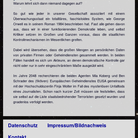
Warum lehnt sich dann niemand dagegen auf?
So gut wie jeder in unserer Gesellschaft assoziiert mit einem
Überwachungsstaat ein totalitäres, faschistoides System, wie George
Orwell es in seinem Roman 1984 beschrieben hat. Fast alle gehen davon
aus, dass wir in einer funktionierenden Demokratie leben, und selbst
Kritiker setzen im Großen und Ganzen voraus, dass die staatlichen
Kontrollmechanismen im Wesentlichen greifen.
Dabei wird übersehen, dass die großen Mengen an persönlichen Daten
von privaten Firmen oder Geheimdiensten gesammelt werden. In beiden
Fällen handelt es sich um Akteure, an denen demokratische Kontrolle gar
nicht oder nur in sehr eingeschränktem Maße ausgeübt wird.
Im Jahre 2048 recherchieren die beiden Agenten Mia Koberg und Ben
Schrader des (fiktiven) Europäischen Geheimdienstes EUSA gemeinsam
mit der Hochschuldozentin Finja Wolter im Fall des mysteriösen Unfalltods
eines Journalisten. Schon nach kurzer Zeit müssen sie feststellen, dass
sie selbst auf die Liste staatsbedrohender Terroristen gesetzt wurden und
gnadenlos verfolgt werden.
Datenschutz
Impressum/Bildnachweis
Kontakt