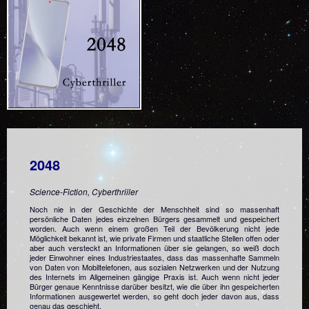
2048
Science-Fiction, Cyberthriller
Noch nie in der Geschichte der Menschheit sind so massenhaft
persönliche Daten jedes einzelnen Bürgers gesammelt und gespeichert
worden. Auch wenn einem großen Teil der Bevölkerung nicht jede
Möglichkeit bekannt ist, wie private Firmen und staatliche Stellen offen oder
aber auch versteckt an Informationen über sie gelangen, so weiß doch
jeder Einwohner eines Industriestaates, dass das massenhafte Sammeln
von Daten von Mobiltelefonen, aus sozialen Netzwerken und der Nutzung
des Internets im Allgemeinen gängige Praxis ist. Auch wenn nicht jeder
Bürger genaue Kenntnisse darüber besitzt, wie die über ihn gespeicherten
Informationen ausgewertet werden, so geht doch jeder davon aus, dass
genau das geschieht.