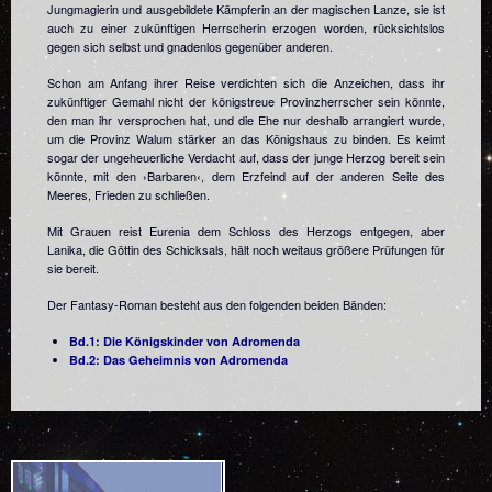
Jungmagierin und ausgebildete Kämpferin an der magischen Lanze, sie ist
auch zu einer zukünftigen Herrscherin erzogen worden, rücksichtslos
gegen sich selbst und gnadenlos gegenüber anderen.
Schon am Anfang ihrer Reise verdichten sich die Anzeichen, dass ihr
zukünftiger Gemahl nicht der königstreue Provinzherrscher sein könnte,
den man ihr versprochen hat, und die Ehe nur deshalb arrangiert wurde,
um die Provinz Walum stärker an das Königshaus zu binden. Es keimt
sogar der ungeheuerliche Verdacht auf, dass der junge Herzog bereit sein
könnte, mit den ›Barbaren‹, dem Erzfeind auf der anderen Seite des
Meeres, Frieden zu schließen.
Mit Grauen reist Eurenia dem Schloss des Herzogs entgegen, aber
Lanika, die Göttin des Schicksals, hält noch weitaus größere Prüfungen für
sie bereit.
Der Fantasy-Roman besteht aus den folgenden beiden Bänden:
Bd.1: Die Königskinder von Adromenda
Bd.2: Das Geheimnis von Adromenda