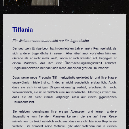
Tiffania
Ein Weltraumabenteuer nicht nur für Jugendliche
Der sechzehnjährige Leon hat in den letzten Jahren mehr Pech gehabt, als
sich andere Jugendliche in seinem Alter überhaupt vorstellen können.
Gerade als er nicht mehr weiß, wohin er sich wenden soll, begegnet er
einem Mädchen, das ihm eine Übernachtungsmöglichkeit anbietet.
Unglaublicherweise befindet sich diese auf einem großen Raumschiff.
Dass seine neue Freundin Tiffi merkwürdig gekleidet ist und ihre Haare
ungewöhnlich frisiert sind, findet er nicht sonderlich erstaunlich. Auch,
dass sie sich in einigen Dingen eigenartig verhält, erscheint ihm nicht
verwunderlich, sie ist schließlich eine Außerirdische. Allerdings irritiert ihn,
dass sie als nicht einmal Volljährige allein auf einem gigantischen
Raumschiff lebt.
Sie erleben gemeinsam ihre ersten Abenteuer und lernen andere
Jugendliche von fremden Planeten kennen, die sie auf ihrer Reise
mitnehmen. Es bleibt natürlich nicht aus, dass er sich Hals über Kopf in sie
verliebt. Tiffi erwidert seine Gefühle, gibt aber trotzdem nur in kleinen