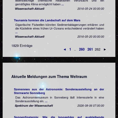
lebenswichtige chemische Reaktionen verursacht und ein
gemäßigtes Klima ermöglicht haben
...
Wissenschaft-Aktuell
2016-05-24 00:00:00
Tsunamis formten die Landschaft auf dem Mars
Gigantische Flutwellen könnten Sedimentablagerungen erklären und
die Küstelinie eines frühen Ur-Ozeans entscheidend verändert haben
...
Wissenschaft-Aktuell
2016-05-20 00:00:00
1829 Einträge
◄
1
..
260
261
262 ►
Aktuelle Meldungen zum Thema Weltraum
Szenenews aus der Astronomie: Sonderausstellung an der
Sternwarte Sonneberg
Das Astronomiemuseum in Sonneberg lädt Interessierte in eine
Sonderausstellung ein.
...
Spektrum der Wissenschaft
2026-08-06 07:00:00
Sonnenfinsternis: Wie die Ionosphäre auf ausbleibende