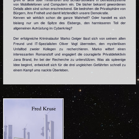
von Mobiltelefonen und Computern ein. Die bisher bekannt gewordenen
Details allein sind schon erschreckend. Sie bedrohen die Privatsphäre von
Bürgern, ihre Freiheit und damit letztendlich unsere Demokratie.
Kennen wir wirklich schon die ganze Wahrheit? Oder handelt es sich
bislang nur um die Spitze des Eisbergs, den harmloseren Teil der
allgemeinen Aufrüstung im Cyberkrieg?
Der erfolgreiche Kriminalautor Marko Geiger lässt sich von seinem alten
Freund und IT-Spezialisten Oliver Vogt überreden, den mysteriösen
Unfalltod zweier Kollegen zu recherchieren. Marko wittert einen
interessanten Romanstoff und engagiert die couragierte Privatdetektivin
Jana Brand, ihn bei der Recherche zu unterstützen. Was als spleenige
Idee beginnt, entwickelt sich für die drei ungleichen Gefährten schnell zu
einem Kampf ums nackte Überleben.