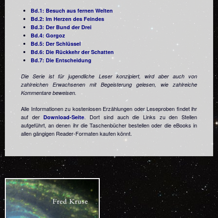
Bd.1: Besuch aus fernen Welten
Bd.2: Im Herzen des Feindes
Bd.3: Der Bund der Drei
Bd.4: Gorgoz
Bd.5: Der Schlüssel
Bd.6: Die Rückkehr der Schatten
Bd.7: Die Entscheidung
Die Serie ist für jugendliche Leser konzipiert, wird aber auch von
zahlreichen Erwachsenen mit Begeisterung gelesen, wie zahlreiche
Kommentare beweisen.
Alle Informationen zu kostenlosen Erzählungen oder Leseproben findet ihr
auf der
. Dort sind auch die Links zu den Stellen
Download-Seite
aufgeführt, an denen ihr die Taschenbücher bestellen oder die eBooks in
allen gängigen Reader-Formaten kaufen könnt.