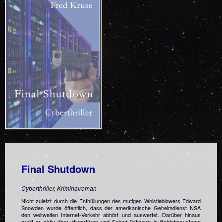
Final Shutdown
Cyberthriller, Kriminalroman
Nicht zuletzt durch die Enthüllungen des mutigen Whistleblowers Edward
Snowden wurde öffentlich, dass der amerikanische Geheimdienst NSA
den weltweiten Internet-Verkehr abhört und auswertet. Darüber hinaus
greift er aktiv über Hintertüren und Schad-Software in Betriebssysteme