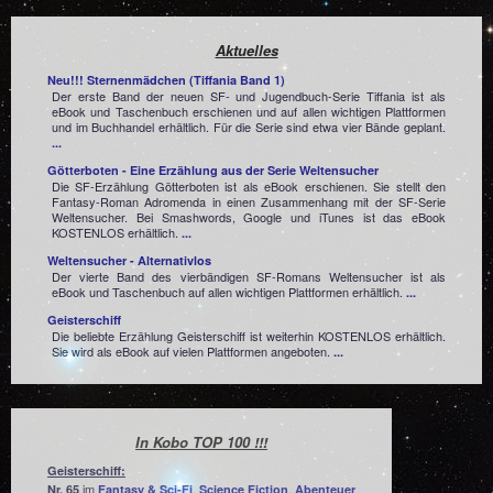
Aktuelles
Neu!!! Sternenmädchen (Tiffania Band 1)
Der erste Band der neuen SF- und Jugendbuch-Serie Tiffania ist als
eBook und Taschenbuch erschienen und auf allen wichtigen Plattformen
und im Buchhandel erhältlich. Für die Serie sind etwa vier Bände geplant.
...
Götterboten - Eine Erzählung aus der Serie Weltensucher
Die SF-Erzählung Götterboten ist als eBook erschienen. Sie stellt den
Fantasy-Roman Adromenda in einen Zusammenhang mit der SF-Serie
Weltensucher. Bei Smashwords, Google und iTunes ist das eBook
KOSTENLOS erhältlich.
...
Weltensucher - Alternativlos
Der vierte Band des vierbändigen SF-Romans Weltensucher ist als
eBook und Taschenbuch auf allen wichtigen Plattformen erhältlich.
...
Geisterschiff
Die beliebte Erzählung Geisterschiff ist weiterhin KOSTENLOS erhältlich.
Sie wird als eBook auf vielen Plattformen angeboten.
...
In Kobo TOP 100 !!!
Geisterschiff:
im
,
,
Nr. 65
Fantasy & Sci-Fi
Science Fiction
Abenteuer