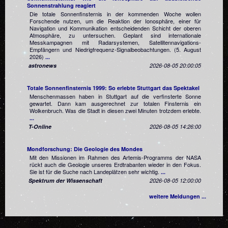
Sonnenstrahlung reagiert
Die totale Sonnenfinsternis in der kommenden Woche wollen
Forschende nutzen, um die Reaktion der Ionosphäre, einer für
Navigation und Kommunikation entscheidenden Schicht der oberen
Atmosphäre, zu untersuchen. Geplant sind internationale
Messkampagnen mit Radarsystemen, Satellitennavigations-
Empfängern und Niedrigfrequenz-Signalbeobachtungen. (5. August
2026)
...
astronews
2026-08-05 20:00:05
Totale Sonnenfinsternis 1999: So erlebte Stuttgart das Spektakel
Menschenmassen haben in Stuttgart auf die verfinsterte Sonne
gewartet. Dann kam ausgerechnet zur totalen Finsternis ein
Wolkenbruch. Was die Stadt in diesen zwei Minuten trotzdem erlebte.
...
T-Online
2026-08-05 14:26:00
Mondforschung: Die Geologie des Mondes
Mit den Missionen im Rahmen des Artemis-Programms der NASA
rückt auch die Geologie unseres Erdtrabanten wieder in den Fokus.
Sie ist für die Suche nach Landeplätzen sehr wichtig.
...
Spektrum der Wissenschaft
2026-08-05 12:00:00
weitere Meldungen ...