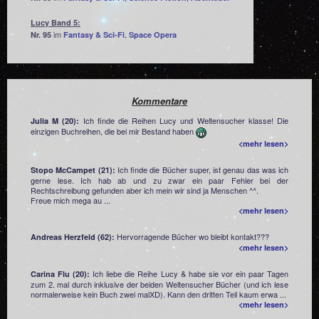
Lucy Band 5:
im
,
Nr. 95
Fantasy & Sci-Fi
Space Opera
Kommentare
Ich finde die Reihen Lucy und Weltensucher klasse! Die
Julia M (20):
einzigen Buchreihen, die bei mir Bestand haben
<mehr lesen>
Ich finde die Bücher super, ist genau das was ich
Stopo McCampet (21):
gerne lese. Ich hab ab und zu zwar ein paar Fehler bei der
Rechtschreibung gefunden aber ich mein wir sind ja Menschen ^^.
Freue mich mega au ...
<mehr lesen>
Hervorragende Bücher wo bleibt kontakt???
Andreas Herzfeld (62):
<mehr lesen>
Ich liebe die Reihe Lucy & habe sie vor ein paar Tagen
Carina Flu (20):
zum 2. mal durch inklusive der beiden Weltensucher Bücher (und ich lese
normalerweise kein Buch zwei malXD). Kann den dritten Teil kaum erwa ...
<mehr lesen>