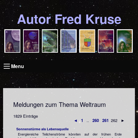
Autor Fred Kruse
Menu
Meldungen zum Thema Weltraum
1829 Einträge
◄
1
..
260
261
262 ►
Sonnenstürme als Lebensquelle
Energiereiche Teilchenströme könnten auf der frühen Erde