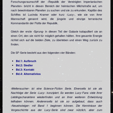
Forschungsraumschiff der ›Republik der Vereinigten Imperianischen
Planeten‹ bricht in diesen Bereich der heimischen Milchstraße auf, um
nach bewohnbaren Planeten zu suchen und sie zu erkunden. Kapitän des
Schiffes ist Lucinda Kramer oder kurz ›Lucy‹, wie sie von ihrer
Mannschaft genannt wird, die jüngste und einzige terranische
Kommandantin der Flotte der Republik.
Gleich der erste ›Sprung‹ in diesen Teil der Galaxie katapultiert sie an
einen Ort, den sie nicht für möglich gehalten hätten. Ihre gesamte Energie
richtet sich auf die beiden Ziele, zu überleben und einen Weg zurück zu
finden.
Die SF-Serie besteht aus den folgenden vier Bänden:
Bd.1: Aufbruch
Bd.2: Siedler
Bd.3: Kontakt
Bd.4: Alternativlos
›Weltensucher‹ ist eine Science-Fiction Serie. Einerseits ist sie als
Nachfolge der Serie ›Lucy‹ konzipiert. So werden Lucy-Fans viele ihrer
Lieblingscharaktere wiederfinden und an ihrer weiteren Entwicklung
teilhaben können. Andererseits ist sie so aufgebaut, dass auch
›Neueinsteiger‹ mit Band 1 beginnen können. Die Kenntnisse der
Vorgeschichte aus der Lucy-Serie sind zwar nützlich, aber zum